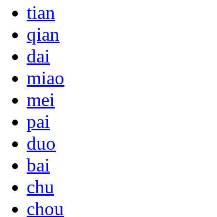
tian
qian
dai
miao
mei
pai
duo
bai
chu
chou