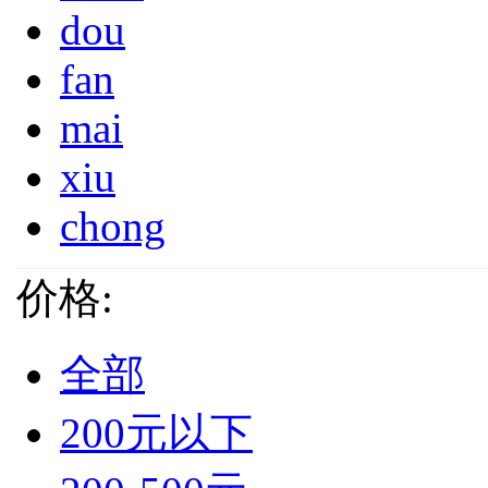
dou
fan
mai
xiu
chong
价格:
全部
200元以下