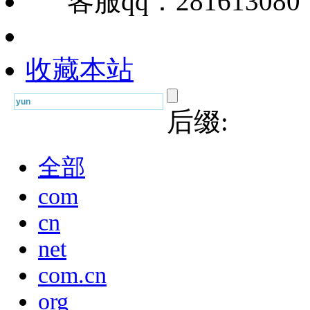
客服qq：28161308
收藏本站
后缀:
全部
com
cn
net
com.cn
org