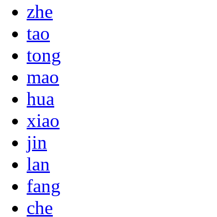
zhe
tao
tong
mao
hua
xiao
jin
lan
fang
che