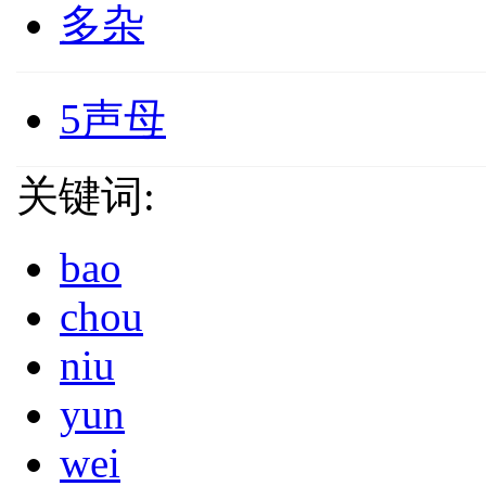
多杂
5声母
关键词:
bao
chou
niu
yun
wei