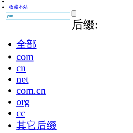
收藏本站
后缀:
全部
com
cn
net
com.cn
org
cc
其它后缀