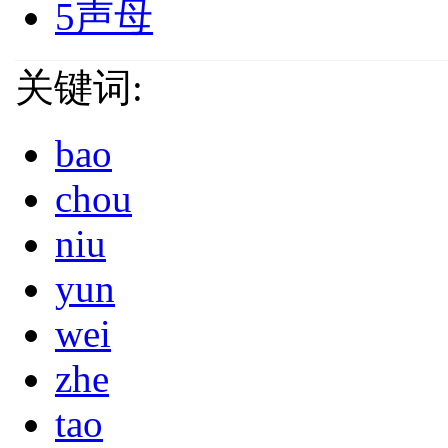
5声母
关键词:
bao
chou
niu
yun
wei
zhe
tao