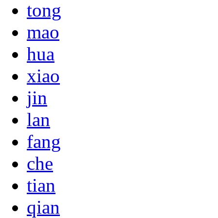
tong
mao
hua
xiao
jin
lan
fang
che
tian
qian