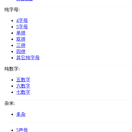
纯字母:
4字母
5字母
单拼
双拼
三拼
四拼
其它纯字母
纯数字:
五数字
六数字
七数字
杂米:
多杂
5声母