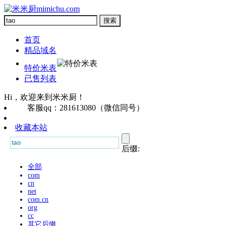
首页
精品域名
特价米表
已售列表
Hi，欢迎来到米米厨！
客服qq：281613080（微信同号）
收藏本站
后缀:
全部
com
cn
net
com.cn
org
cc
其它后缀