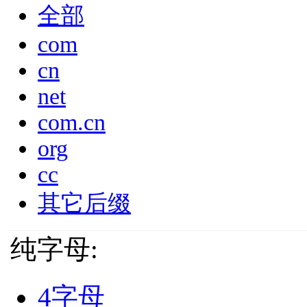
全部
com
cn
net
com.cn
org
cc
其它后缀
纯字母:
4字母