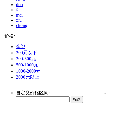
dou
fan
mai
xiu
chong
价格:
全部
200元以下
200-500元
500-1000元
1000-2000元
2000元以上
自定义价格区间:
-