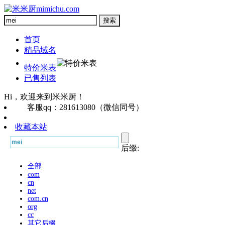
首页
精品域名
特价米表
已售列表
Hi，欢迎来到米米厨！
客服qq：281613080（微信同号）
收藏本站
后缀:
全部
com
cn
net
com.cn
org
cc
其它后缀