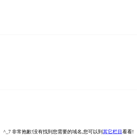
^_7 非常抱歉!没有找到您需要的域名,您可以到
其它栏目
看看!