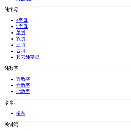
纯字母:
4字母
5字母
单拼
双拼
三拼
四拼
其它纯字母
纯数字:
五数字
六数字
七数字
杂米:
多杂
关键词: