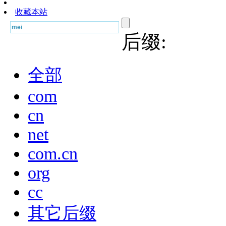
收藏本站
后缀:
全部
com
cn
net
com.cn
org
cc
其它后缀