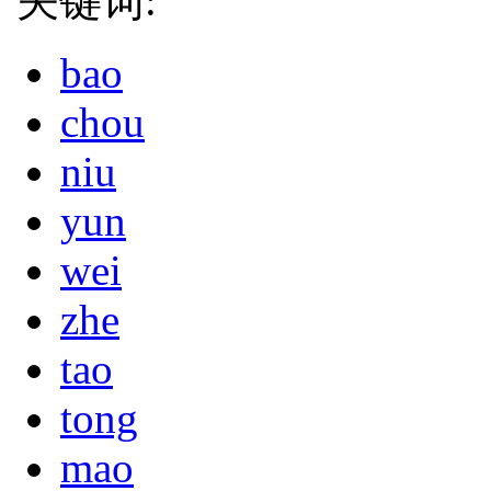
关键词:
bao
chou
niu
yun
wei
zhe
tao
tong
mao