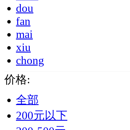
dou
fan
mai
xiu
chong
价格:
全部
200元以下