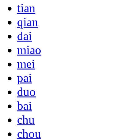
tian
qian
dai
miao
mei
pai
duo
bai
chu
chou