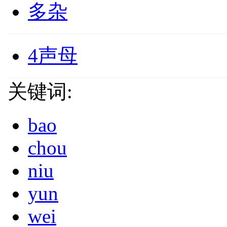
多杂
4声母
关键词:
bao
chou
niu
yun
wei