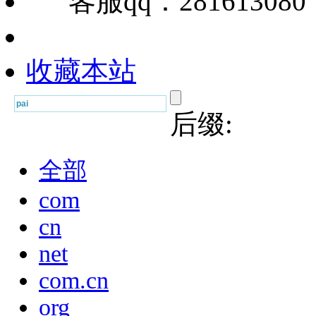
客服qq：28161308
收藏本站
后缀:
全部
com
cn
net
com.cn
org