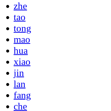
zhe
tao
tong
mao
hua
xiao
jin
lan
fang
che