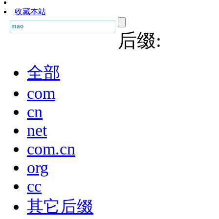
收藏本站
后缀:
全部
com
cn
net
com.cn
org
cc
其它后缀