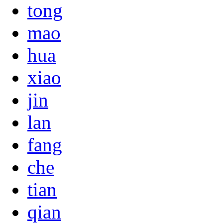
tong
mao
hua
xiao
jin
lan
fang
che
tian
qian