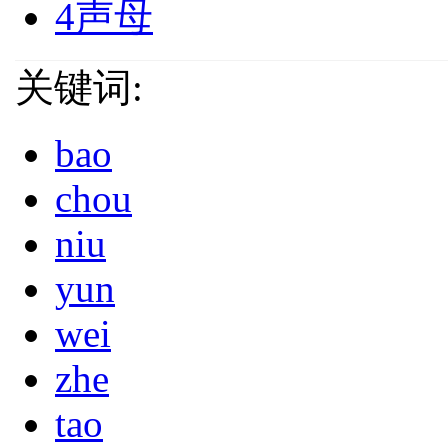
4声母
关键词:
bao
chou
niu
yun
wei
zhe
tao