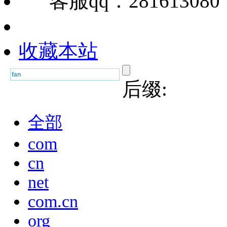
客服qq：28161308
收藏本站
后缀:
全部
com
cn
net
com.cn
org