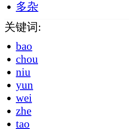
多杂
关键词:
bao
chou
niu
yun
wei
zhe
tao