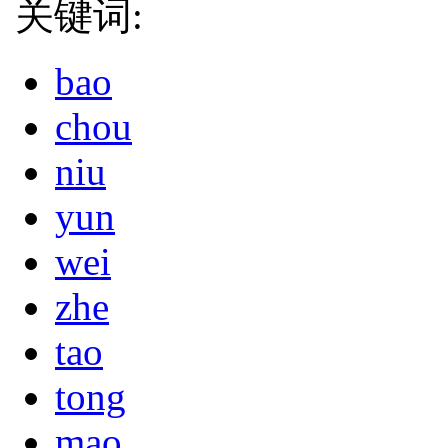
关键词:
bao
chou
niu
yun
wei
zhe
tao
tong
mao