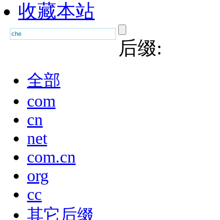
收藏本站
后缀:
全部
com
cn
net
com.cn
org
cc
其它后缀