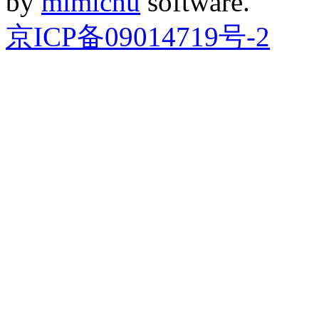
by
mimichu
software.
京ICP备09014719号-2