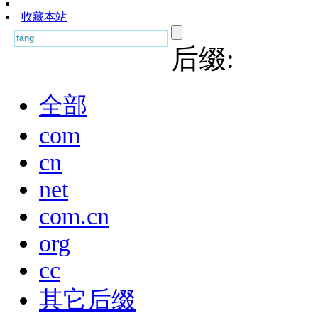
收藏本站
后缀:
全部
com
cn
net
com.cn
org
cc
其它后缀