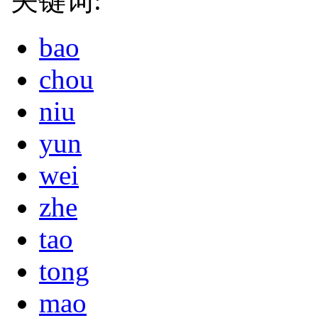
关键词:
bao
chou
niu
yun
wei
zhe
tao
tong
mao