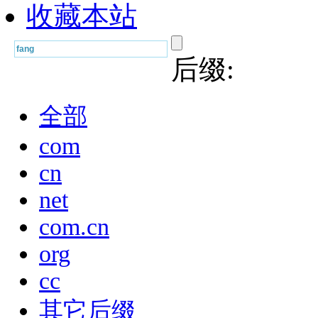
收藏本站
后缀:
全部
com
cn
net
com.cn
org
cc
其它后缀