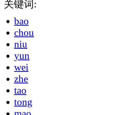
关键词:
bao
chou
niu
yun
wei
zhe
tao
tong
mao