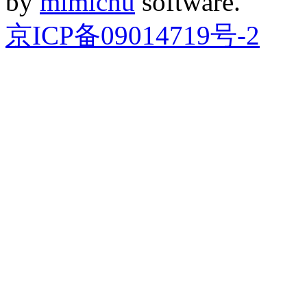
by
mimichu
software.
京ICP备09014719号-2