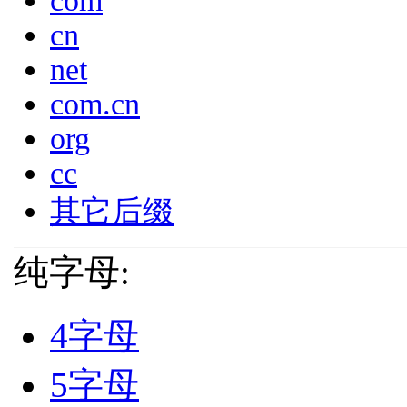
com
cn
net
com.cn
org
cc
其它后缀
纯字母:
4字母
5字母