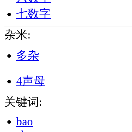
七数字
杂米:
多杂
4声母
关键词:
bao