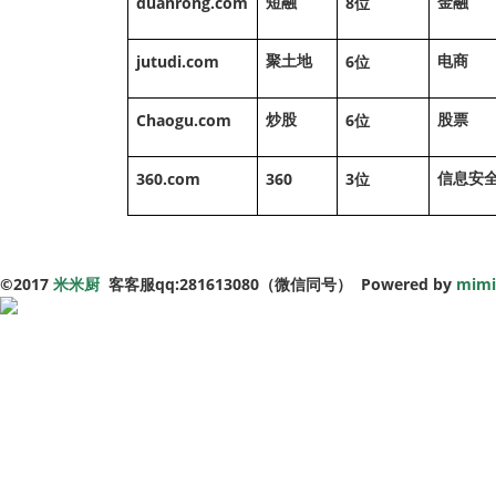
duanrong.com
8
短融
金融
位
jutudi.com
6
聚土地
电商
位
Chaogu.com
6
炒股
股票
位
360.com
360
3
信息安
位
©
2017
米米厨
客客服qq:281613080（微信同号） Powered by
mimi